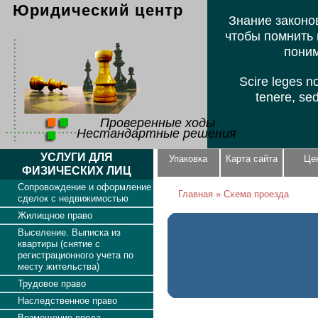
Юридический центр
Знание законов
чтобы помнить 
поним
Scire leges n
tenere, se
Проверенные ходы
Нестандартные решения
УСЛУГИ ДЛЯ
Упаковка
Карта сайта
Це
ФИЗИЧЕСКИХ ЛИЦ
Сопровождение и оформление
Главная
»
Схема проезда
сделок с недвижимостью
Жилищное право
Выселение. Выписка из
квартиры (снятие с
регистрационного учета по
месту жительства)
Трудовое право
Наследственное право
Возмещение вреда