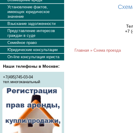
Схем
Установление фактов,
имеющих юридическое
значение
Взыскание задолженности
Тел
Представление интересов
+7 
граждан в суде
Семейное право
Юридические консультации
Главная
»
Схема проезда
On-line консультация юриста
Наши телефоны в Москве:
+7(495)745-03-04
тел.многоканальный