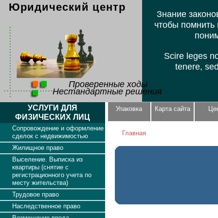
Юридический центр
Знание законов
чтобы помнить 
поним
Scire leges n
tenere, se
Проверенные ходы
Нестандартные решения
УСЛУГИ ДЛЯ
Упаковка
Карта сайта
Це
ФИЗИЧЕСКИХ ЛИЦ
Сопровождение и оформление
Главная
сделок с недвижимостью
Жилищное право
Выселение. Выписка из
квартиры (снятие с
регистрационного учета по
месту жительства)
Трудовое право
Наследственное право
Возмещение вреда