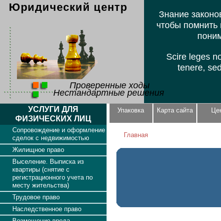
Юридический центр
Знание законов
чтобы помнить 
поним
Scire leges n
tenere, se
Проверенные ходы
Нестандартные решения
УСЛУГИ ДЛЯ
Упаковка
Карта сайта
Це
ФИЗИЧЕСКИХ ЛИЦ
Сопровождение и оформление
Главная
сделок с недвижимостью
Жилищное право
Выселение. Выписка из
квартиры (снятие с
регистрационного учета по
месту жительства)
Трудовое право
Наследственное право
Возмещение вреда