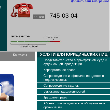
Добавить сайт в избранное
х
745-03-04
+7 (495)
УСЛУГИ ДЛЯ ЮРИДИЧЕСКИХ ЛИЦ
Контакты
Представительство в арбитражном суде и
судах общей юрисдикции
Корпоративное право
Сопровождение и оформление сделок с
недвижимостью
Сопровождение сделок
Взыскание задолженностей
Трудовое право
Абонентское юридическое обслуживание
организаций