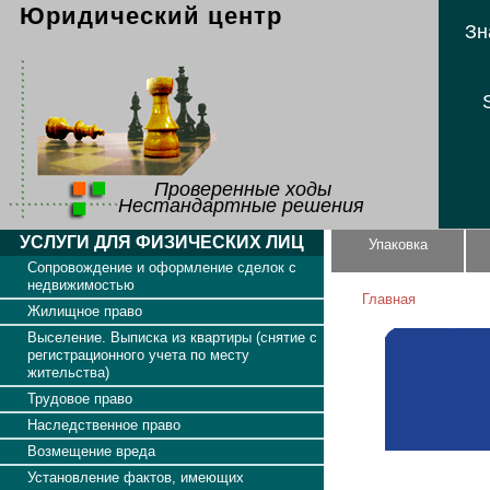
Юридический центр
Зн
Проверенные ходы
Нестандартные решения
УСЛУГИ ДЛЯ ФИЗИЧЕСКИХ ЛИЦ
Упаковка
Сопровождение и оформление сделок с
недвижимостью
Главная
Жилищное право
Выселение. Выписка из квартиры (снятие с
регистрационного учета по месту
жительства)
Трудовое право
Наследственное право
Возмещение вреда
Установление фактов, имеющих