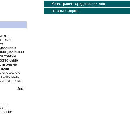
Регистрация юридических лиц
Готовые фирмы
мел в
азались
от
уплении в
ила ,что имеет
ла третью
едство было
ств она не
 доли
влено дело о
 также мать
 сыном в доме
Инга
ра в
ых
, Вы не