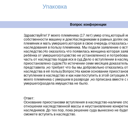
Упаковка
Вопрос конференции
Здравствуйте! У моего племяника (17 лет) умер отец,который и
собственности машину и дом.Наследниками в равных долях ок
племяник и мать умершего,которая в свою очередь отказалась 
наследования в пользу племяника. Мы подали заявление о вст
наследство,Но оказалось что появилась женщина которая заяв
ребёнка от умершего(отцовство не установленно) и потребова
часть от наследства подав иск в суд.Дело о вступлении в насл
приостановлено судом.По истечении семи месяцев доказатель
представила ,но требует что бы мы добровольно отказались от
наследства в её пользу.Вопрос:На каком основании приостано
вступлении в наследство и как нам поступить в этой ситуации.А
моего племяника с умершем в развроде ,но прписана вместе с
умершего(раздела имущества не было.
Ответ:
Основание приостановки вступления в наследство-наличие спо
отношении наследственной массы и неустановление конкретн
наследников. До тех пор, пока решение суда вынесено не будет
сможете вступить в наследство.