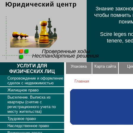
Юридический центр
Знание законов
чтобы помнить 
поним
Scire leges n
tenere, se
Проверенные ходы
Нестандартные решения
УСЛУГИ ДЛЯ
Упаковка
Карта сайта
Це
ФИЗИЧЕСКИХ ЛИЦ
Сопровождение и оформление
Главная
сделок с недвижимостью
Жилищное право
Выселение. Выписка из
квартиры (снятие с
регистрационного учета по
месту жительства)
Трудовое право
Наследственное право
Возмещение вреда