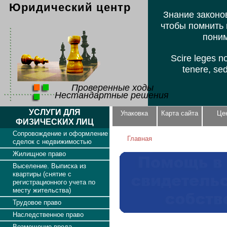
Юридический центр
Знание законов
чтобы помнить 
поним
Scire leges n
tenere, se
Проверенные ходы
Нестандартные решения
УСЛУГИ ДЛЯ
Упаковка
Карта сайта
Це
ФИЗИЧЕСКИХ ЛИЦ
Сопровождение и оформление
Главная
сделок с недвижимостью
Жилищное право
Выселение. Выписка из
квартиры (снятие с
регистрационного учета по
месту жительства)
Трудовое право
Наследственное право
Возмещение вреда